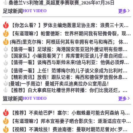
10
桑德兰VS利物浦_英超夏季赛联赛_2026年07月26日
HOT VIDEO
足球新闻
更多
【你怎么看？】罗体主编炮轰意足协主席：浪费三十天结果选个自己
1
【有道理嘛?】帕雷德斯：世界杯期间我有轻微骨裂，现在好多了！
2
[梅西]里克尔梅：阿根廷何其有幸拥有老马和梅西； 体力充沛决
3
4
【值得一看】足球报：海港国安签亚冠外援证明有些想法 海外回流
5
【国家队】小编我看哭了！库库雷利亚谈儿子患自闭症，令人动容
【值得一看】谈梅西与斯帅未来❗️迪马利亚：他俩必须焊死，天花
6
7
【值得一看】上任！范博梅尔的儿子谈父亲成为比利时国家队主教练
8
【精彩资讯】放假！跟队记者：梅西和德保罗放假休息，缺席明日对
9
[曼城]一手周边！曼城开卖瓜迪奥拉办公室用品！
10
【推荐】白大拿疯狂吐槽世界杯转播：你们比我还烂，我甘拜下风！
HOT VIDEO
篮球新闻
更多
【推荐】不卖给巴萨！塞尔：小蜘蛛最可能去阿森纳 马竞能得到约
1
【有道理嘛?】邦本宜裕妻子晒合影庆生：逐渐适应在中国的生活，
2
【视频】不满炫技！费迪南德：曼联时期范尼曾对C罗说“你就该去
3