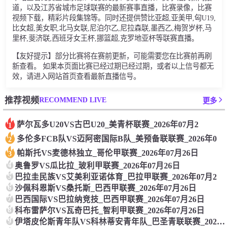
道，以及江苏省城市足球联赛的最新赛事直播，比赛录像，比赛
视频下载，精彩片段集锦等。同时还提供赞比亚超,亚美甲,匈U19,
比女超,美女职,北马女联,尼泊尔乙,尼拉森联,墨西乙,梅贺岁杯,马
里杯,斐济联,西班牙女王杯,挪篮超,克罗地亚杯等联赛直播。
【友好提示】部分比赛将在赛前更新，可能需要您在比赛前再刷
新查看。 如果本页面比赛已经过期已经过期，或者以上信号都无
效，请进入网站首页查看最新直播信号。
RECOMMEND LIVE
推荐视频
更多
萨尔瓦多U20VS古巴U20_美青杯联赛_2026年07月2
1
多伦多FCB队VS迈阿密国际B队_美预备联联赛_2026年0
2
帕斯托VS麦德林独立_哥伦甲联赛_2026年07月26日
3
4
奥鲁罗VS瓜比拉_玻利甲联赛_2026年07月26日
5
巴拉圭民族VS艾美利亚诺体育_巴拉甲联赛_2026年07月2
6
沙佩科恩斯VS桑托斯_巴西甲联赛_2026年07月26日
7
巴西国际VS巴拉纳竞技_巴西甲联赛_2026年07月26日
8
科布雷萨尔VS瓦奇巴托_智利甲联赛_2026年07月26日
9
伊塔皮伦斯青年队VS科林蒂安青年队_巴圣青联联赛_2026年