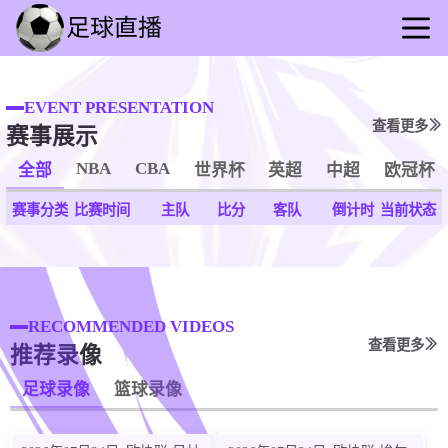
首页
足球直播
EVENT PRESENTATION
查看更多
赛事展示
篮球直播
足球回放
NBA
CBA
全部
世界杯
英超
中超
欧冠杯
篮球录像
赛事分类
比赛时间
主队
比分
客队
倒计时
当前状态
足球快讯
篮球速报
全球联赛
RECOMMENDED VIDEOS
查看更多
推荐录像
足球录像
篮球录像