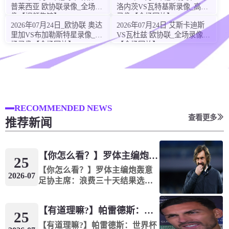
普莱西亚 欧协联录像_全场录
洛内茨VS瓦特基斯录像_高清
像【视频集锦】
录像【全场回放】
2026年07月24日_欧协联 奥达
2026年07月24日 艾斯卡迪斯
里加VS布加勒斯特星录像_全
VS瓦杜兹 欧协联_全场录像
场录像【全场回放】
【全场回放】
RECOMMENDED NEWS
查看更多
推荐新闻
【你怎么看？】罗体主编炮轰意足协主席：浪费三十天结果选个自己
25
【你怎么看？】罗体主编炮轰意
2026-07
足协主席：浪费三十天结果选个
自己都不信的皮尔洛,足球,意甲,
国家队,意大利。欢迎收藏本站，
【有道理嘛?】帕雷德斯：世界杯期间我有轻微骨裂，现在好多了！
24小时为你更新最新的足球，篮
25
球体育资讯。
【有道理嘛?】帕雷德斯：世界杯