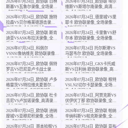
2026年07月24日_欧协联 日林
2026年07月24日_欧协联 埃尔
斯基VS瓦鲁尔录像_全场录像
维斯VS斯塔尔南录像_高清录
【高清回放】
像【全场回放】
2026年07月24日_欧协联 施特
2026年07月24日_德里城VS里
拉森VS贝尔格莱德游击录像_
耶卡 欧协联录像_全场录像
高清录像【全场回放】
【高清回放】
2026年07月24日_欧协联 斯肯
2026年07月24日_卡里鲁VS舒
迪亚VSASK布拉沃录像_全场
尔本 欧协联录像_全场录像
录像【高清回放】
【高清回放】
2026年07月24日_科佩尔
2026年07月24日 托尔斯港VS
VSNSI鲁纳维克 欧协联录像_
马瑟韦尔 欧协联_全场录像
全场录像【全场回放】
【全场回放】
2026年07月24日_欧协联 佩特
2026年07月24日_GKS卡托威
罗古VS巴尼亚卢卡战士录像_
斯VS日利纳 欧协联录像_高清
全场录像【视频集锦】
录像【全场回放】
2026年07月24日_欧协联 卢多
2026年07月24日_欧协联 根特
格雷茨VS特拉维夫夏普尔录
VSLNZ切尔卡瑟录像_全场录
像_全场录像【视频集锦】
像【全场回放】
2026年07月24日_欧协联 杜卡
2026年07月24日_阿贾克斯VS
吉尼VS卢加诺录像_高清录像
伏伊伏丁那 欧协联录像_全场
【全场回放】
录像【高清回放】
2026年07月24日_欧协联 迪纳
2026年07月24日_欧协联 帕纳
摩城VS亚穆尼积录像_全场录
辛纳科斯VS帕克斯录像_全场
像【高清回放】
录像【全场回放】
2026年07月24日_哥本哈根VS
2026年07月24日_欧协联 亚布