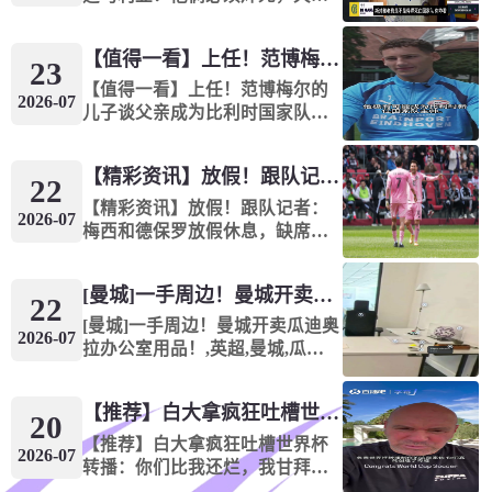
板了老铁,足球,梅西,阿根廷,西甲,
皇家马德里,迈阿密国际,Z原创,精
【值得一看】上任！范博梅尔的儿子谈父亲成为比利时国家队主教练
彩体育剪辑视频在线播放。本站
23
提供最全的篮球视频足球视频,集
【值得一看】上任！范博梅尔的
2026-07
锦,录像。
儿子谈父亲成为比利时国家队主
教练！,世界杯,比利时,足球,精彩
体育剪辑视频在线播放。本站提
【精彩资讯】放假！跟队记者：梅西和德保罗放假休息，缺席明日对
供最全的篮球视频足球视频,集锦,
22
录像。
【精彩资讯】放假！跟队记者：
2026-07
梅西和德保罗放假休息，缺席明
日对阵芝加哥火焰,足球,世界杯,
阿根廷,梅西,迈阿密国际,MLS。
[曼城]一手周边！曼城开卖瓜迪奥拉办公室用品！
欢迎收藏本站，24小时为你更新
22
最新的足球，篮球体育资讯。
[曼城]一手周边！曼城开卖瓜迪奥
2026-07
拉办公室用品！,英超,曼城,瓜迪
奥拉,足球,精彩体育剪辑视频在线
播放。本站提供最全的篮球视频
【推荐】白大拿疯狂吐槽世界杯转播：你们比我还烂，我甘拜下风！
足球视频,集锦,录像。
20
【推荐】白大拿疯狂吐槽世界杯
2026-07
转播：你们比我还烂，我甘拜下
风！,Z原创,世界杯,足球,精彩体