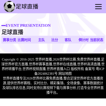
首页
足球直播
EVENT PRESENTATION
足球直播
篮球直播
足球回放
赛事分类
比赛时间
主队
比分
客队
倒计时
当前状态
篮球录像
足球快讯
Copyright © 2016-2025 世界杯直播,2026世界杯比赛,免费世界杯直播,足
篮球速报
球世界杯官方直播,世界杯赛事直播,世界杯在线直播,世界杯高清直播,世
全球联赛
界杯转播平台,世界杯视频直播,世界杯直播入口 版权所有 备案号:
粤ICP
备2024062381号
网站地图
世界杯直播专注2026世界杯比赛免费直播,整合足球世界杯官方直播资
源,提供世界杯赛程、实时比分、精彩集锦、全场录像、赛事数据统计
及球队排名信息,同时支持比赛视频下载与赛事分析,打造专业世界杯直
播平台。