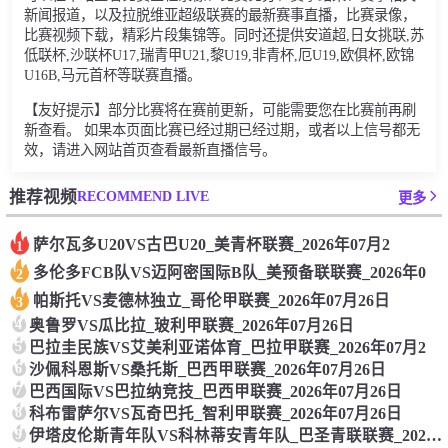
新闻报道，以及拉脱维亚超级联赛的最新赛事直播，比赛录像，
比赛视频下载，精彩片段集锦等。同时还提供安道超,日女挑联,苏
低联杯,沙联杯U17,瑞青甲U21,黎U19,非青杯,厄U19,欧俱杯,欧锦
U16B,马元首杯等联赛直播。
【友好提示】部分比赛将在赛前更新，可能需要您在比赛前再刷
新查看。 如果本页面比赛已经过期已经过期，或者以上信号都无
效，请进入网站首页查看最新直播信号。
RECOMMEND LIVE
推荐视频
更多
萨尔瓦多U20VS古巴U20_美青杯联赛_2026年07月2
1
多伦多FCB队VS迈阿密国际B队_美预备联联赛_2026年0
2
帕斯托VS麦德林独立_哥伦甲联赛_2026年07月26日
3
4
奥鲁罗VS瓜比拉_玻利甲联赛_2026年07月26日
5
巴拉圭民族VS艾美利亚诺体育_巴拉甲联赛_2026年07月2
6
沙佩科恩斯VS桑托斯_巴西甲联赛_2026年07月26日
7
巴西国际VS巴拉纳竞技_巴西甲联赛_2026年07月26日
8
科布雷萨尔VS瓦奇巴托_智利甲联赛_2026年07月26日
9
伊塔皮伦斯青年队VS科林蒂安青年队_巴圣青联联赛_2026年