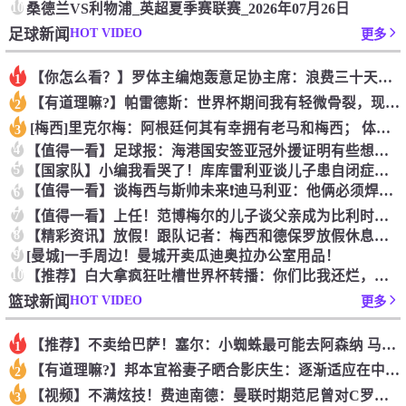
10
桑德兰VS利物浦_英超夏季赛联赛_2026年07月26日
HOT VIDEO
足球新闻
更多
【你怎么看？】罗体主编炮轰意足协主席：浪费三十天结果选个自己
1
【有道理嘛?】帕雷德斯：世界杯期间我有轻微骨裂，现在好多了！
2
[梅西]里克尔梅：阿根廷何其有幸拥有老马和梅西； 体力充沛决
3
4
【值得一看】足球报：海港国安签亚冠外援证明有些想法 海外回流
5
【国家队】小编我看哭了！库库雷利亚谈儿子患自闭症，令人动容
【值得一看】谈梅西与斯帅未来❗️迪马利亚：他俩必须焊死，天花
6
7
【值得一看】上任！范博梅尔的儿子谈父亲成为比利时国家队主教练
8
【精彩资讯】放假！跟队记者：梅西和德保罗放假休息，缺席明日对
9
[曼城]一手周边！曼城开卖瓜迪奥拉办公室用品！
10
【推荐】白大拿疯狂吐槽世界杯转播：你们比我还烂，我甘拜下风！
HOT VIDEO
篮球新闻
更多
【推荐】不卖给巴萨！塞尔：小蜘蛛最可能去阿森纳 马竞能得到约
1
【有道理嘛?】邦本宜裕妻子晒合影庆生：逐渐适应在中国的生活，
2
【视频】不满炫技！费迪南德：曼联时期范尼曾对C罗说“你就该去
3