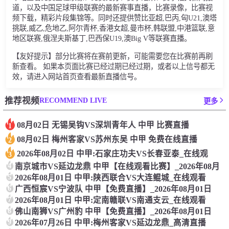
道，以及中国足球甲级联赛的最新赛事直播，比赛录像，比赛视
频下载，精彩片段集锦等。同时还提供赞比亚超,巴丙,匈U21,澳塔
挑联,威乙,危地乙,阿尔青杯,香港女超,曼市杯,韩联盟,中港篮联,意
地区联赛,俄涅夫斯基丁,巴西保U19,澳Big V等联赛直播。
【友好提示】部分比赛将在赛前更新，可能需要您在比赛前再刷
新查看。 如果本页面比赛已经过期已经过期，或者以上信号都无
效，请进入网站首页查看最新直播信号。
RECOMMEND LIVE
推荐视频
更多
08月02日 无锡吴钩VS深圳青年人 中甲 比赛直播
1
08月02日 梅州客家VS苏州东吴 中甲 免费在线直播
2
2026年08月02日 中甲:石家庄功夫VS长春亚泰_在线观
3
4
南京城市VS延边龙鼎 中甲【在线观看比赛】_2026年08月
5
2026年08月01日 中甲:陕西联合VS大连鲲城_在线观看
6
广西恒宸VS宁波队 中甲【免费直播】_2026年08月01日
7
2026年08月01日 中甲:定南赣联VS南通支云_在线观看
8
佛山南狮VS广州豹 中甲【免费直播】_2026年08月01日
9
2026年07月26日 中甲:梅州客家VS延边龙鼎_高清直播