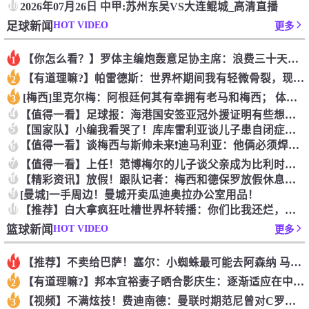
10
2026年07月26日 中甲:苏州东吴VS大连鲲城_高清直播
HOT VIDEO
足球新闻
更多
【你怎么看？】罗体主编炮轰意足协主席：浪费三十天结果选个自己
1
【有道理嘛?】帕雷德斯：世界杯期间我有轻微骨裂，现在好多了！
2
[梅西]里克尔梅：阿根廷何其有幸拥有老马和梅西； 体力充沛决
3
4
【值得一看】足球报：海港国安签亚冠外援证明有些想法 海外回流
5
【国家队】小编我看哭了！库库雷利亚谈儿子患自闭症，令人动容
【值得一看】谈梅西与斯帅未来❗️迪马利亚：他俩必须焊死，天花
6
7
【值得一看】上任！范博梅尔的儿子谈父亲成为比利时国家队主教练
8
【精彩资讯】放假！跟队记者：梅西和德保罗放假休息，缺席明日对
9
[曼城]一手周边！曼城开卖瓜迪奥拉办公室用品！
10
【推荐】白大拿疯狂吐槽世界杯转播：你们比我还烂，我甘拜下风！
HOT VIDEO
篮球新闻
更多
【推荐】不卖给巴萨！塞尔：小蜘蛛最可能去阿森纳 马竞能得到约
1
【有道理嘛?】邦本宜裕妻子晒合影庆生：逐渐适应在中国的生活，
2
【视频】不满炫技！费迪南德：曼联时期范尼曾对C罗说“你就该去
3