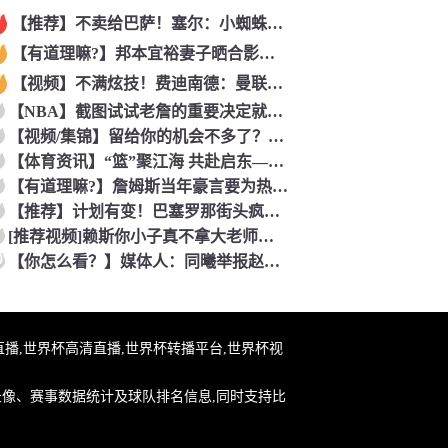
【推荐】不卖给巴萨！塞尔：小蜘蛛最可能去阿森纳 马竞能得到约
【有道理嘛?】邦本宜裕妻子晒合影庆生：逐渐适应在中国的生活，
【视频】不满炫技！费迪南德：曼联时期范尼曾对C罗说“你就该去
【NBA】截图试试老詹的重要决定就交给吧友们了~
【视频/集锦】留给你的机会不多了？阿芳能否找回巅峰期的状态？
【体育资讯】“篮”聚江海 共赴启东——2026年CBA夏季联
【有道理嘛?】詹姆斯当年豪言要为热火带来7冠？韦德曾谈：不会
【推荐】计划有变！巴塞罗那街头疯狂庆祝世界杯，高喊我是西班牙
[推荐视频]赖斯你小子真不拿大老师当外人！一见面就拥抱单手搭
0
【你怎么看？】媒体人：同曦举报赵柏清没毛病 切实维护自身利益
杯在线直播,世界杯高清直播,世界杯转播平台,世界杯视
录像、赛事数据统计及球队排名信息,同时支持比