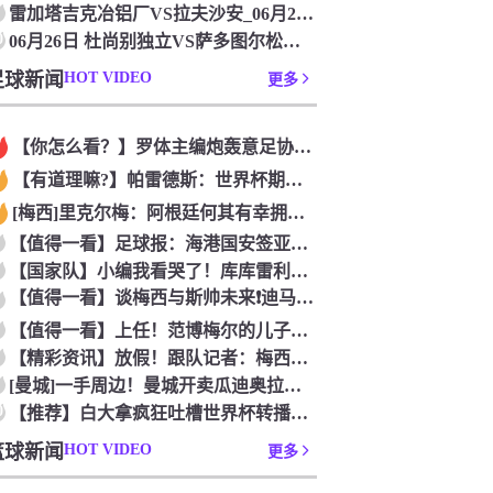
雷加塔吉克冶铝厂VS拉夫沙安_06月26日 塔吉克超[在线观
0
06月26日 杜尚别独立VS萨多图尔松佐达 塔吉克超[比赛在
足球新闻
HOT VIDEO
更多
【你怎么看？】罗体主编炮轰意足协主席：浪费三十天结果选个自己
【有道理嘛?】帕雷德斯：世界杯期间我有轻微骨裂，现在好多了！
[梅西]里克尔梅：阿根廷何其有幸拥有老马和梅西； 体力充沛决
【值得一看】足球报：海港国安签亚冠外援证明有些想法 海外回流
【国家队】小编我看哭了！库库雷利亚谈儿子患自闭症，令人动容
【值得一看】谈梅西与斯帅未来❗️迪马利亚：他俩必须焊死，天花
【值得一看】上任！范博梅尔的儿子谈父亲成为比利时国家队主教练
【精彩资讯】放假！跟队记者：梅西和德保罗放假休息，缺席明日对
[曼城]一手周边！曼城开卖瓜迪奥拉办公室用品！
0
【推荐】白大拿疯狂吐槽世界杯转播：你们比我还烂，我甘拜下风！
篮球新闻
HOT VIDEO
更多