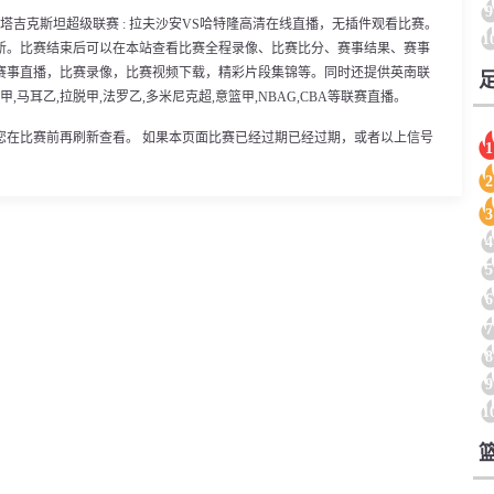
9
00分，塔吉克斯坦超级联赛 : 拉夫沙安VS哈特隆高清在线直播，无插件观看比赛。
1
新。比赛结束后可以在本站查看比赛全程录像、比赛比分、赛事结果、赛事
赛事直播，比赛录像，比赛视频下载，精彩片段集锦等。同时还提供英南联
甲,马耳乙,拉脱甲,法罗乙,多米尼克超,意篮甲,NBAG,CBA等联赛直播。
您在比赛前再刷新查看。 如果本页面比赛已经过期已经过期，或者以上信号
1
2
3
4
5
6
7
8
9
1