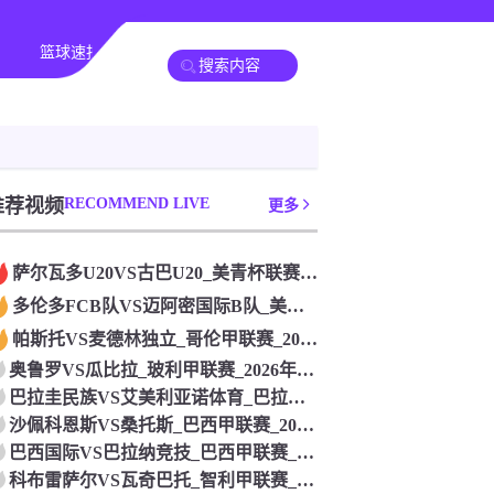
篮球速报
全球联赛
推荐视频
RECOMMEND LIVE
更多
萨尔瓦多U20VS古巴U20_美青杯联赛_2026年07月2
多伦多FCB队VS迈阿密国际B队_美预备联联赛_2026年0
帕斯托VS麦德林独立_哥伦甲联赛_2026年07月26日
奥鲁罗VS瓜比拉_玻利甲联赛_2026年07月26日
巴拉圭民族VS艾美利亚诺体育_巴拉甲联赛_2026年07月2
沙佩科恩斯VS桑托斯_巴西甲联赛_2026年07月26日
巴西国际VS巴拉纳竞技_巴西甲联赛_2026年07月26日
科布雷萨尔VS瓦奇巴托_智利甲联赛_2026年07月26日