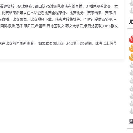
9
35分，福建省城市足球联赛 : 莆田队VS漳州队高清在线直播，无插件观看比赛。本
1
。比赛结束后可以在本站查看比赛全程录像、比赛比分、赛事结果、赛事相
事直播，比赛录像，比赛视频下载，精彩片段集锦等。同时还提供西协甲,乌
非国锦标,洲冠杯,印尼联,希篮甲,西地区联女,韩女大学联,俄贝洛瓦联,FIBA欧女
1
您在比赛前再刷新查看。 如果本页面比赛已经过期已经过期，或者以上信号
2
3
4
5
6
7
8
9
1