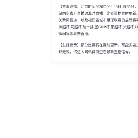
【赛事详情】北京时间2026年06月13日 19:
站同步官方直播源准时直播，比赛数据实时更新
关新闻报道，以及福建省城市足球联赛的最新赛
拉超杯,乌超杯,瑞士挑,墨GNP杯,蒙超杯,罗超杯,
微国锦等联赛直播。
【友好提示】部分比赛将在赛前更新，可能需要
都无效，请进入网站首页查看最新直播信号。