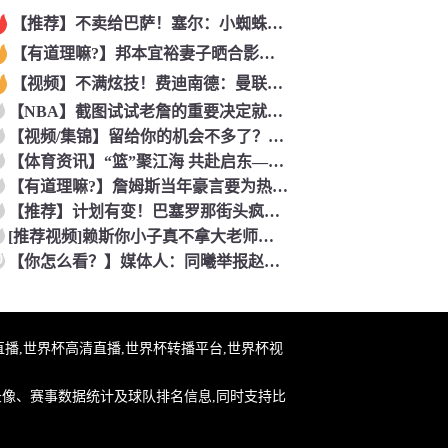
【推荐】不卖给巴萨！塞尔：小蜘蛛最可能去阿森纳 马竞能得到约
【有道理嘛?】邦本宜裕妻子晒合影庆生：逐渐适应在中国的生活，
【视频】不满炫技！费迪南德：曼联时期范尼曾对C罗说“你就该去
【NBA】截图试试老詹的重要决定就交给吧友们了~
【视频/集锦】留给你的机会不多了？阿芳能否找回巅峰期的状态？
【体育资讯】“篮”聚江海 共赴启东——2026年CBA夏季联
【有道理嘛?】詹姆斯当年豪言要为热火带来7冠？韦德曾谈：不会
【推荐】计划有变！巴塞罗那街头疯狂庆祝世界杯，高喊我是西班牙
[推荐视频]赖斯你小子真不拿大老师当外人！一见面就拥抱单手搭
0
【你怎么看？】媒体人：同曦举报赵柏清没毛病 切实维护自身利益
杯在线直播,世界杯高清直播,世界杯转播平台,世界杯视
录像、赛事数据统计及球队排名信息,同时支持比