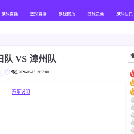
足球直播
篮球直播
足球回放
篮球录像
足球快讯
队 VS 漳州队
超
闽超
2026-06-13 19:35:00
1
2
赛事说明
3
4
5
6
7
8