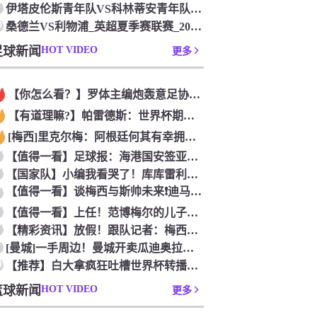
伊塔皮伦斯青年队VS科林蒂安青年队_巴圣青联联赛_2026年
0
桑德兰VS利物浦_英超夏季赛联赛_2026年07月26日
足球新闻
HOT VIDEO
更多
【你怎么看？】罗体主编炮轰意足协主席：浪费三十天结果选个自己
【有道理嘛?】帕雷德斯：世界杯期间我有轻微骨裂，现在好多了！
[梅西]里克尔梅：阿根廷何其有幸拥有老马和梅西； 体力充沛决
【值得一看】足球报：海港国安签亚冠外援证明有些想法 海外回流
【国家队】小编我看哭了！库库雷利亚谈儿子患自闭症，令人动容
【值得一看】谈梅西与斯帅未来❗️迪马利亚：他俩必须焊死，天花
【值得一看】上任！范博梅尔的儿子谈父亲成为比利时国家队主教练
【精彩资讯】放假！跟队记者：梅西和德保罗放假休息，缺席明日对
[曼城]一手周边！曼城开卖瓜迪奥拉办公室用品！
0
【推荐】白大拿疯狂吐槽世界杯转播：你们比我还烂，我甘拜下风！
篮球新闻
HOT VIDEO
更多