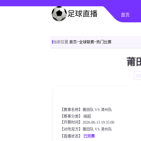
首页
>
>
当前位置:
首页
全球联赛
热门比赛
莆田
闽
【赛事名称】莆田队 VS 漳州队
【赛事分类】
闽超
【开赛时间】2026-06-13 19:35:00
【对阵双方】莆田队 VS 漳州队
【直播状态】
已完赛