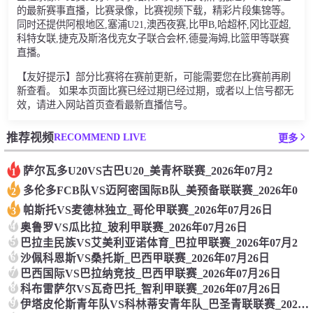
的最新赛事直播，比赛录像，比赛视频下载，精彩片段集锦等。
同时还提供阿根地区,塞浦U21,澳西夜赛,比甲B,哈超杯,冈比亚超,
科特女联,捷克及斯洛伐克女子联合会杯,德曼海姆,比篮甲等联赛
直播。
【友好提示】部分比赛将在赛前更新，可能需要您在比赛前再刷
新查看。 如果本页面比赛已经过期已经过期，或者以上信号都无
效，请进入网站首页查看最新直播信号。
RECOMMEND LIVE
推荐视频
更多
萨尔瓦多U20VS古巴U20_美青杯联赛_2026年07月2
1
多伦多FCB队VS迈阿密国际B队_美预备联联赛_2026年0
2
帕斯托VS麦德林独立_哥伦甲联赛_2026年07月26日
3
4
奥鲁罗VS瓜比拉_玻利甲联赛_2026年07月26日
5
巴拉圭民族VS艾美利亚诺体育_巴拉甲联赛_2026年07月2
6
沙佩科恩斯VS桑托斯_巴西甲联赛_2026年07月26日
7
巴西国际VS巴拉纳竞技_巴西甲联赛_2026年07月26日
8
科布雷萨尔VS瓦奇巴托_智利甲联赛_2026年07月26日
9
伊塔皮伦斯青年队VS科林蒂安青年队_巴圣青联联赛_2026年