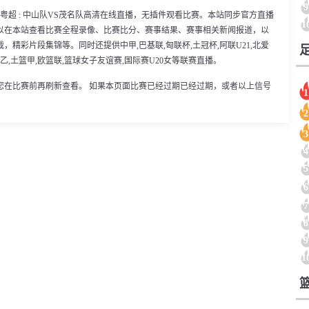
9
30分，粤超 : 中山队VS茂名队高清在线直播，无插件观看比赛。本站同步官方直播
1
以在本站查看比赛全程录像、比赛比分、赛事结果、赛事相关新闻报道，以
精彩片段集锦等。同时还提供中甲,巴基联,匈联杯,土冠杯,阿联U21,北爱
罗乙,土篮甲,欧篮联,篮球女子友谊赛,国际赛U20女等联赛直播。
您在比赛前再刷新查看。 如果本页面比赛已经过期已经过期，或者以上信号
1
2
3
4
5
6
7
8
9
1