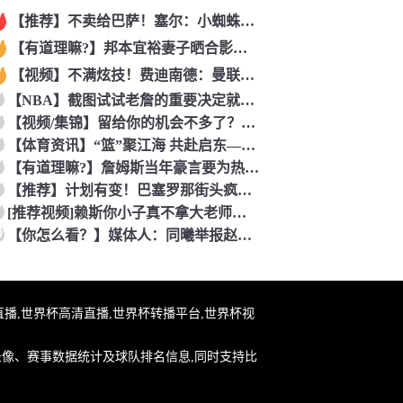
【推荐】不卖给巴萨！塞尔：小蜘蛛最可能去阿森纳 马竞能得到约
【有道理嘛?】邦本宜裕妻子晒合影庆生：逐渐适应在中国的生活，
【视频】不满炫技！费迪南德：曼联时期范尼曾对C罗说“你就该去
【NBA】截图试试老詹的重要决定就交给吧友们了~
【视频/集锦】留给你的机会不多了？阿芳能否找回巅峰期的状态？
【体育资讯】“篮”聚江海 共赴启东——2026年CBA夏季联
【有道理嘛?】詹姆斯当年豪言要为热火带来7冠？韦德曾谈：不会
【推荐】计划有变！巴塞罗那街头疯狂庆祝世界杯，高喊我是西班牙
[推荐视频]赖斯你小子真不拿大老师当外人！一见面就拥抱单手搭
0
【你怎么看？】媒体人：同曦举报赵柏清没毛病 切实维护自身利益
杯在线直播,世界杯高清直播,世界杯转播平台,世界杯视
录像、赛事数据统计及球队排名信息,同时支持比