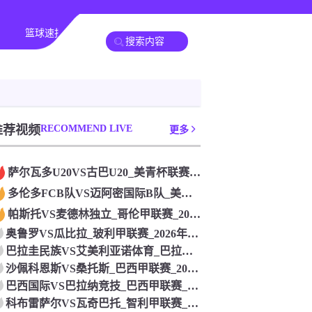
篮球速报
全球联赛
推荐视频
RECOMMEND LIVE
更多
萨尔瓦多U20VS古巴U20_美青杯联赛_2026年07月2
多伦多FCB队VS迈阿密国际B队_美预备联联赛_2026年0
帕斯托VS麦德林独立_哥伦甲联赛_2026年07月26日
奥鲁罗VS瓜比拉_玻利甲联赛_2026年07月26日
巴拉圭民族VS艾美利亚诺体育_巴拉甲联赛_2026年07月2
沙佩科恩斯VS桑托斯_巴西甲联赛_2026年07月26日
巴西国际VS巴拉纳竞技_巴西甲联赛_2026年07月26日
科布雷萨尔VS瓦奇巴托_智利甲联赛_2026年07月26日