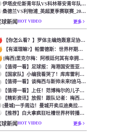
伊塔皮伦斯青年队VS科林蒂安青年队_巴圣青联联赛_2026年
0
桑德兰VS利物浦_英超夏季赛联赛_2026年07月26日
足球新闻
HOT VIDEO
更多
【你怎么看？】罗体主编炮轰意足协主席：浪费三十天结果选个自己
【有道理嘛?】帕雷德斯：世界杯期间我有轻微骨裂，现在好多了！
[梅西]里克尔梅：阿根廷何其有幸拥有老马和梅西； 体力充沛决
【值得一看】足球报：海港国安签亚冠外援证明有些想法 海外回流
【国家队】小编我看哭了！库库雷利亚谈儿子患自闭症，令人动容
【值得一看】谈梅西与斯帅未来❗️迪马利亚：他俩必须焊死，天花
【值得一看】上任！范博梅尔的儿子谈父亲成为比利时国家队主教练
【精彩资讯】放假！跟队记者：梅西和德保罗放假休息，缺席明日对
[曼城]一手周边！曼城开卖瓜迪奥拉办公室用品！
0
【推荐】白大拿疯狂吐槽世界杯转播：你们比我还烂，我甘拜下风！
篮球新闻
HOT VIDEO
更多