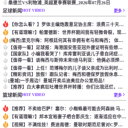
10
桑德兰VS利物浦_英超夏季赛联赛_2026年07月26日
HOT VIDEO
足球新闻
更多
【你怎么看？】罗体主编炮轰意足协主席：浪费三十天结果选个自己
1
【有道理嘛?】帕雷德斯：世界杯期间我有轻微骨裂，现在好多了！
2
[梅西]里克尔梅：阿根廷何其有幸拥有老马和梅西； 体力充沛决
3
4
【值得一看】足球报：海港国安签亚冠外援证明有些想法 海外回流
5
【国家队】小编我看哭了！库库雷利亚谈儿子患自闭症，令人动容
【值得一看】谈梅西与斯帅未来❗️迪马利亚：他俩必须焊死，天花
6
7
【值得一看】上任！范博梅尔的儿子谈父亲成为比利时国家队主教练
8
【精彩资讯】放假！跟队记者：梅西和德保罗放假休息，缺席明日对
9
[曼城]一手周边！曼城开卖瓜迪奥拉办公室用品！
10
【推荐】白大拿疯狂吐槽世界杯转播：你们比我还烂，我甘拜下风！
HOT VIDEO
篮球新闻
更多
【推荐】不卖给巴萨！塞尔：小蜘蛛最可能去阿森纳 马竞能得到约
1
【有道理嘛?】邦本宜裕妻子晒合影庆生：逐渐适应在中国的生活，
2
【视频】不满炫技！费迪南德：曼联时期范尼曾对C罗说“你就该去
3