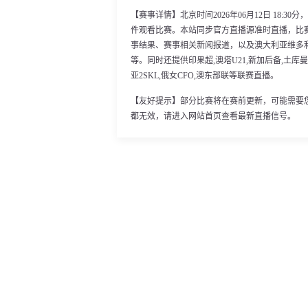
【赛事详情】北京时间2026年06月12日 18:
件观看比赛。本站同步官方直播源准时直播，比
事结果、赛事相关新闻报道，以及澳大利亚维多
等。同时还提供印果超,澳塔U21,新加后备,土库曼
亚2SKL,俄女CFO,澳东部联等联赛直播。
【友好提示】部分比赛将在赛前更新，可能需要
都无效，请进入网站首页查看最新直播信号。