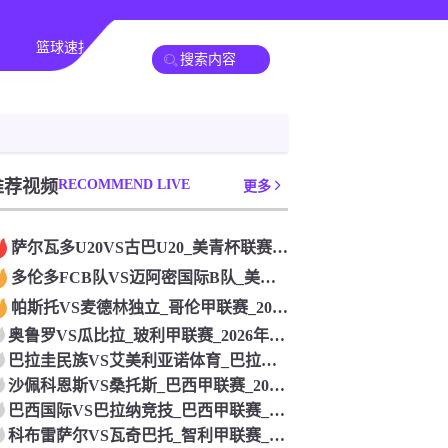
篮球速报
全球联赛
推荐视频
RECOMMEND LIVE
更多
萨尔瓦多U20VS古巴U20_美青杯联赛_2026年07月2
多伦多FCB队VS迈阿密国际B队_美预备联联赛_2026年0
帕斯托VS麦德林独立_哥伦甲联赛_2026年07月26日
奥鲁罗VS瓜比拉_玻利甲联赛_2026年07月26日
巴拉圭民族VS艾美利亚诺体育_巴拉甲联赛_2026年07月2
沙佩科恩斯VS桑托斯_巴西甲联赛_2026年07月26日
巴西国际VS巴拉纳竞技_巴西甲联赛_2026年07月26日
科布雷萨尔VS瓦奇巴托_智利甲联赛_2026年07月26日