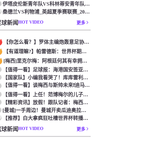
伊塔皮伦斯青年队VS科林蒂安青年队_巴圣青联联赛_2026年
0
桑德兰VS利物浦_英超夏季赛联赛_2026年07月26日
足球新闻
HOT VIDEO
更多
【你怎么看？】罗体主编炮轰意足协主席：浪费三十天结果选个自己
【有道理嘛?】帕雷德斯：世界杯期间我有轻微骨裂，现在好多了！
[梅西]里克尔梅：阿根廷何其有幸拥有老马和梅西； 体力充沛决
【值得一看】足球报：海港国安签亚冠外援证明有些想法 海外回流
【国家队】小编我看哭了！库库雷利亚谈儿子患自闭症，令人动容
【值得一看】谈梅西与斯帅未来❗️迪马利亚：他俩必须焊死，天花
【值得一看】上任！范博梅尔的儿子谈父亲成为比利时国家队主教练
【精彩资讯】放假！跟队记者：梅西和德保罗放假休息，缺席明日对
[曼城]一手周边！曼城开卖瓜迪奥拉办公室用品！
0
【推荐】白大拿疯狂吐槽世界杯转播：你们比我还烂，我甘拜下风！
篮球新闻
HOT VIDEO
更多