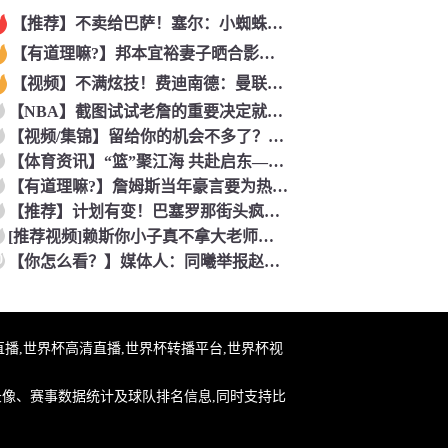
【推荐】不卖给巴萨！塞尔：小蜘蛛最可能去阿森纳 马竞能得到约
【有道理嘛?】邦本宜裕妻子晒合影庆生：逐渐适应在中国的生活，
【视频】不满炫技！费迪南德：曼联时期范尼曾对C罗说“你就该去
【NBA】截图试试老詹的重要决定就交给吧友们了~
【视频/集锦】留给你的机会不多了？阿芳能否找回巅峰期的状态？
【体育资讯】“篮”聚江海 共赴启东——2026年CBA夏季联
【有道理嘛?】詹姆斯当年豪言要为热火带来7冠？韦德曾谈：不会
【推荐】计划有变！巴塞罗那街头疯狂庆祝世界杯，高喊我是西班牙
[推荐视频]赖斯你小子真不拿大老师当外人！一见面就拥抱单手搭
0
【你怎么看？】媒体人：同曦举报赵柏清没毛病 切实维护自身利益
杯在线直播,世界杯高清直播,世界杯转播平台,世界杯视
录像、赛事数据统计及球队排名信息,同时支持比