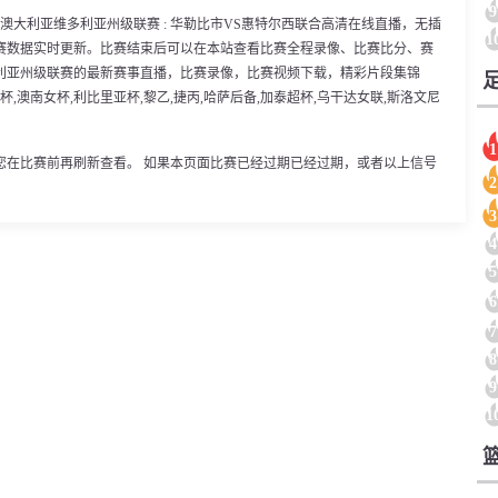
9
30分，澳大利亚维多利亚州级联赛 : 华勒比市VS惠特尔西联合高清在线直播，无插
1
赛数据实时更新。比赛结束后可以在本站查看比赛全程录像、比赛比分、赛
利亚州级联赛的最新赛事直播，比赛录像，比赛视频下载，精彩片段集锦
杯,澳南女杯,利比里亚杯,黎乙,捷丙,哈萨后备,加泰超杯,乌干达女联,斯洛文尼
1
您在比赛前再刷新查看。 如果本页面比赛已经过期已经过期，或者以上信号
2
3
4
5
6
7
8
9
1