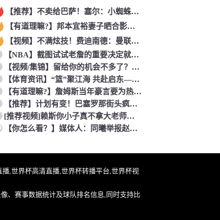
【推荐】不卖给巴萨！塞尔：小蜘蛛最可能去阿森纳 马竞能得到约
【有道理嘛?】邦本宜裕妻子晒合影庆生：逐渐适应在中国的生活，
【视频】不满炫技！费迪南德：曼联时期范尼曾对C罗说“你就该去
【NBA】截图试试老詹的重要决定就交给吧友们了~
【视频/集锦】留给你的机会不多了？阿芳能否找回巅峰期的状态？
【体育资讯】“篮”聚江海 共赴启东——2026年CBA夏季联
【有道理嘛?】詹姆斯当年豪言要为热火带来7冠？韦德曾谈：不会
【推荐】计划有变！巴塞罗那街头疯狂庆祝世界杯，高喊我是西班牙
[推荐视频]赖斯你小子真不拿大老师当外人！一见面就拥抱单手搭
0
【你怎么看？】媒体人：同曦举报赵柏清没毛病 切实维护自身利益
杯在线直播,世界杯高清直播,世界杯转播平台,世界杯视
录像、赛事数据统计及球队排名信息,同时支持比