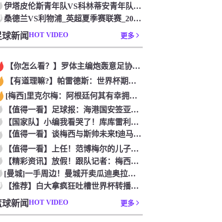
伊塔皮伦斯青年队VS科林蒂安青年队_巴圣青联联赛_2026年
0
桑德兰VS利物浦_英超夏季赛联赛_2026年07月26日
足球新闻
HOT VIDEO
更多
【你怎么看？】罗体主编炮轰意足协主席：浪费三十天结果选个自己
【有道理嘛?】帕雷德斯：世界杯期间我有轻微骨裂，现在好多了！
[梅西]里克尔梅：阿根廷何其有幸拥有老马和梅西； 体力充沛决
【值得一看】足球报：海港国安签亚冠外援证明有些想法 海外回流
【国家队】小编我看哭了！库库雷利亚谈儿子患自闭症，令人动容
【值得一看】谈梅西与斯帅未来❗️迪马利亚：他俩必须焊死，天花
【值得一看】上任！范博梅尔的儿子谈父亲成为比利时国家队主教练
【精彩资讯】放假！跟队记者：梅西和德保罗放假休息，缺席明日对
[曼城]一手周边！曼城开卖瓜迪奥拉办公室用品！
0
【推荐】白大拿疯狂吐槽世界杯转播：你们比我还烂，我甘拜下风！
篮球新闻
HOT VIDEO
更多