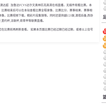
9
00分，澳达超 : 加鲁达FCVS达尔文奥林匹克高清在线直播，无插件观看比赛。本
1
。比赛结束后可以在本站查看比赛全程录像、比赛比分、赛事结果、赛事相
像，比赛视频下载，精彩片段集锦等。同时还提供越U21联,澳塔后备,西协
中杯,里约杯,法联杯,荷青甲等联赛直播。
您在比赛前再刷新查看。 如果本页面比赛已经过期已经过期，或者以上信号
1
2
3
4
5
6
7
8
9
1