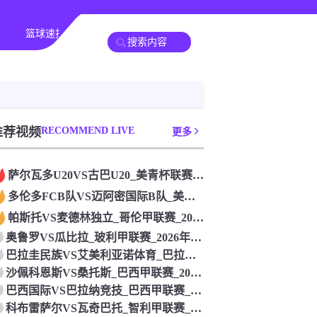
篮球速报
全球联赛
推荐视频
RECOMMEND LIVE
更多
萨尔瓦多U20VS古巴U20_美青杯联赛_2026年07月2
多伦多FCB队VS迈阿密国际B队_美预备联联赛_2026年0
帕斯托VS麦德林独立_哥伦甲联赛_2026年07月26日
奥鲁罗VS瓜比拉_玻利甲联赛_2026年07月26日
巴拉圭民族VS艾美利亚诺体育_巴拉甲联赛_2026年07月2
沙佩科恩斯VS桑托斯_巴西甲联赛_2026年07月26日
巴西国际VS巴拉纳竞技_巴西甲联赛_2026年07月26日
科布雷萨尔VS瓦奇巴托_智利甲联赛_2026年07月26日